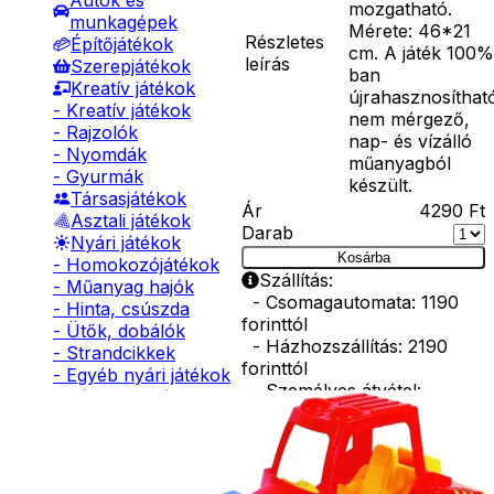
Autók és
mozgatható.
munkagépek
Mérete: 46*21
Részletes
Építőjátékok
cm. A játék 100%
leírás
Szerepjátékok
ban
Kreatív játékok
újrahasznosíthat
- Kreatív játékok
nem mérgező,
- Rajzolók
nap- és vízálló
- Nyomdák
műanyagból
- Gyurmák
készült.
Társasjátékok
Ár
4290
Ft
Asztali játékok
Darab
Nyári játékok
Kosárba
- Homokozójátékok
Szállítás:
- Műanyag hajók
- Csomagautomata: 1190
- Hinta, csúszda
forinttól
- Ütők, dobálók
- Házhozszállítás: 2190
- Strandcikkek
forinttól
- Egyéb nyári játékok
- Személyes átvétel:
Lábbal hajtós
ingyenesen
járművek
Téli játékok
Kiegészítő