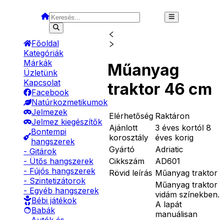
Főoldal
Kategóriák
Márkák
Műanyag
Üzletünk
Kapcsolat
traktor 46 cm
Facebook
Natúrkozmetikumok
Jelmezek
Elérhetőség
Raktáron
Jelmez kiegészítők
Ajánlott
3 éves kortól 8
Bontempi
korosztály
éves korig
hangszerek
Gyártó
Adriatic
- Gitárok
Cikkszám
AD601
- Ütős hangszerek
- Fújós hangszerek
Rövid leírás
Műanyag traktor
- Szintetizátorok
Műanyag traktor
- Egyéb hangszerek
vidám színekben.
Bébi játékok
A lapát
Babák
manuálisan