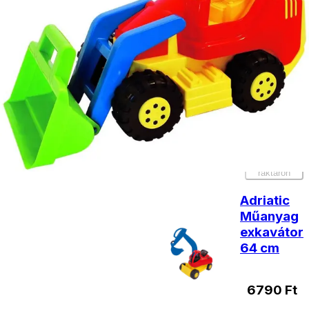
termékek
Műanyag
markoló
46 cm
5190
Ft
Nincs
raktáron
Adriatic
Műanyag
exkavátor
64 cm
6790
Ft