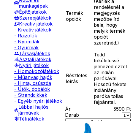
Autók és
(
Kérlek a
munkagépek
rendelésnél a
Építőjátékok
Termék
megjegyzés
Szerepjátékok
opciók
mezőbe írd
Kreatív játékok
bele, hogy
- Kreatív játékok
melyik termék
- Rajzolók
opciót
- Nyomdák
szeretnéd.
)
- Gyurmák
Társasjátékok
Tedd
Asztali játékok
tökéletessé
Nyári játékok
jelmezed ezzel
- Homokozójátékok
az indián
Részletes
- Műanyag hajók
parókával.
leírás
- Hinta, csúszda
Hosszú fekete
- Ütők, dobálók
indiánlány
- Strandcikkek
paróka tollas
- Egyéb nyári játékok
fejpánttal.
Lábbal hajtós
Ár
5590
Ft
járművek
Darab
Téli játékok
Kosárba
Szállítás: