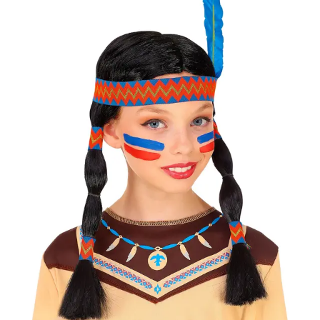
- Csomagautomata: 1190
forinttól
- Házhozszállítás: 2190
forinttól
- Személyes átvétel:
ingyenesen
Kiegészítő
termékek
Indián
nyaklánc
1590
Ft
Nincs
raktáron
Indián