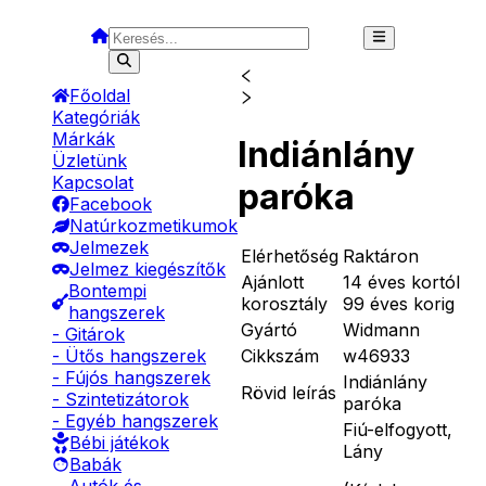
Főoldal
Kategóriák
Márkák
Indiánlány
Üzletünk
Kapcsolat
paróka
Facebook
Natúrkozmetikumok
Jelmezek
Elérhetőség
Raktáron
Jelmez kiegészítők
Ajánlott
14 éves kortól
Bontempi
korosztály
99 éves korig
hangszerek
Gyártó
Widmann
- Gitárok
Cikkszám
w46933
- Ütős hangszerek
- Fújós hangszerek
Indiánlány
Rövid leírás
- Szintetizátorok
paróka
- Egyéb hangszerek
Fiú-elfogyott,
Bébi játékok
Lány
Babák