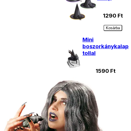
1290
Ft
Kosárba
Mini
boszorkánykalap
tollal
1590
Ft
Kosárba
Mini
boszorkánykalap
890
Ft