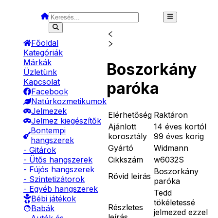
Főoldal
Kategóriák
Márkák
Boszorkány
Üzletünk
Kapcsolat
paróka
Facebook
Natúrkozmetikumok
Jelmezek
Elérhetőség
Raktáron
Jelmez kiegészítők
Ajánlott
14 éves kortól
Bontempi
korosztály
99 éves korig
hangszerek
Gyártó
Widmann
- Gitárok
Cikkszám
w6032S
- Ütős hangszerek
- Fújós hangszerek
Boszorkány
Rövid leírás
- Szintetizátorok
paróka
- Egyéb hangszerek
Tedd
Bébi játékok
tökéletessé
Részletes
Babák
jelmezed ezzel
leírás