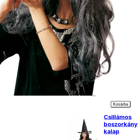
Kosárba
Boszorkánykalap
1090
Ft
Kosárba
Boszorkány
seprű
fekete
2290
Ft
Kosárba
Csillámos
boszorkány
kalap