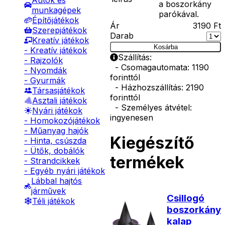
Autók és
a boszorkány
munkagépek
parókával.
Építőjátékok
Ár
3190
Ft
Szerepjátékok
Darab
Kreatív játékok
Kosárba
- Kreatív játékok
Szállítás:
- Rajzolók
- Csomagautomata: 1190
- Nyomdák
forinttól
- Gyurmák
- Házhozszállítás: 2190
Társasjátékok
forinttól
Asztali játékok
- Személyes átvétel:
Nyári játékok
ingyenesen
- Homokozójátékok
- Műanyag hajók
Kiegészítő
- Hinta, csúszda
- Ütők, dobálók
termékek
- Strandcikkek
- Egyéb nyári játékok
Lábbal hajtós
járművek
Csillogó
Téli játékok
boszorkány
kalap