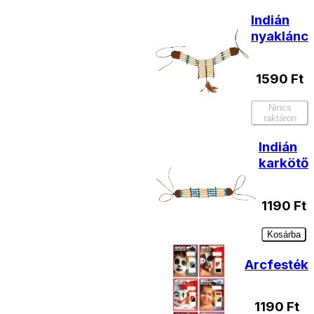
Indián
nyaklánc
1590
Ft
Nincs
raktáron
Indián
karkötő
1190
Ft
Kosárba
Arcfesték
1190
Ft