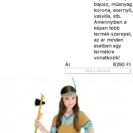
bajusz, műanyag
korona, esernyő,
vasvilla, stb.
Amennyiben a
képen több
termék szerepel,
az ár minden
esetben egy
termékre
vonatkozik!
Ár
8390
Ft
Nincs raktáron
Szállítás:
- Csomagautomata: 1190
forinttól
- Házhozszállítás: 2190
forinttól
- Személyes átvétel:
ingyenesen
Kiegészítő