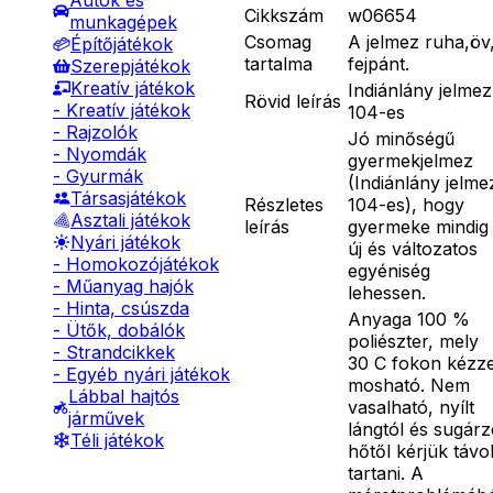
Autók és
Cikkszám
w06654
munkagépek
Csomag
A jelmez ruha,öv
Építőjátékok
tartalma
fejpánt.
Szerepjátékok
Kreatív játékok
Indiánlány jelmez
Rövid leírás
- Kreatív játékok
104-es
- Rajzolók
Jó minőségű
- Nyomdák
gyermekjelmez
- Gyurmák
(Indiánlány jelme
Társasjátékok
Részletes
104-es), hogy
Asztali játékok
leírás
gyermeke mindig
Nyári játékok
új és változatos
- Homokozójátékok
egyéniség
- Műanyag hajók
lehessen.
- Hinta, csúszda
Anyaga 100 %
- Ütők, dobálók
poliészter, mely
- Strandcikkek
30 C fokon kézze
- Egyéb nyári játékok
mosható. Nem
Lábbal hajtós
vasalható, nyílt
járművek
lángtól és sugár
Téli játékok
hőtől kérjük távo
tartani. A