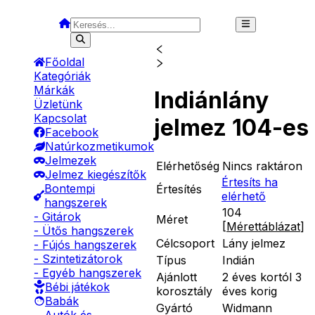
Főoldal
Kategóriák
Márkák
Indiánlány
Üzletünk
Kapcsolat
jelmez 104-es
Facebook
Natúrkozmetikumok
Jelmezek
Elérhetőség
Nincs raktáron
Jelmez kiegészítők
Értesíts ha
Bontempi
Értesítés
elérhető
hangszerek
104
- Gitárok
Méret
[
Mérettáblázat
]
- Ütős hangszerek
Célcsoport
Lány jelmez
- Fújós hangszerek
- Szintetizátorok
Típus
Indián
- Egyéb hangszerek
Ajánlott
2 éves kortól 3
Bébi játékok
korosztály
éves korig
Babák
Gyártó
Widmann