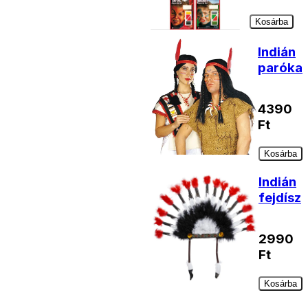
Kosárba
Indián
paróka
4390
Ft
Kosárba
Indián
fejdísz
2990
Ft
Kosárba