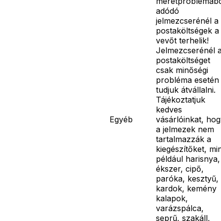
méretproblémáb
adódó
jelmezcserénél a
postaköltségek a
vevőt terhelik!
Jelmezcserénél 
postaköltséget
csak minőségi
probléma esetén
tudjuk átvállalni.
Tájékoztatjuk
kedves
Egyéb
vásárlóinkat, ho
a jelmezek nem
tartalmazzák a
kiegészítőket, mi
például harisnya,
ékszer, cipő,
paróka, kesztyű,
kardok, kemény
kalapok,
varázspálca,
seprű, szakáll,