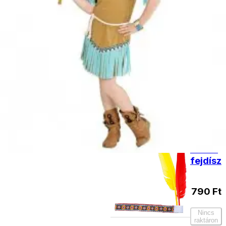
termékek
Indián
toll
890
Ft
Nincs
raktáron
Natív
indián
fejdísz
790
Ft
Nincs
raktáron