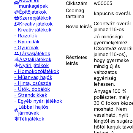
Autók és
Cikkszám
w00065
munkagépek
Csomag
Építőjátékok
kapucnis overál.
tartalma
Szerepjátékok
Csontváz overál
Kreatív játékok
Rövid leírás
jelmez 116-os
- Kreatív játékok
- Rajzolók
Jó minőségű
- Nyomdák
gyermekjelmez
- Gyurmák
(Csontváz overál
Társasjátékok
jelmez 116-os),
Részletes
Asztali játékok
hogy gyermeke
leírás
Nyári játékok
mindig új és
- Homokozójátékok
változatos
- Műanyag hajók
egyéniség
- Hinta, csúszda
lehessen.
- Ütők, dobálók
Anyaga 100 %
- Strandcikkek
poliészter, mely
- Egyéb nyári játékok
30 C fokon kézze
Lábbal hajtós
mosható. Nem
járművek
vasalható, nyílt
Téli játékok
lángtól és sugár
hőtől kérjük távo
tartani. A