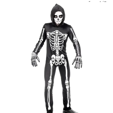
seprű, szakáll,
bajusz, műanyag
korona, esernyő,
vasvilla, stb.
Amennyiben a
képen több
termék szerepel,
az ár minden
esetben egy
termékre
vonatkozik!
Ár
5790
Ft
Darab
Kosárba
Szállítás:
- Csomagautomata: 1190
forinttól
- Házhozszállítás: 2190
forinttól
- Személyes átvétel:
ingyenesen