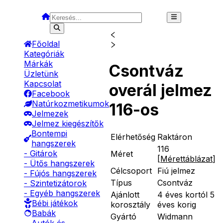
Főoldal
Kategóriák
Márkák
Csontváz
Üzletünk
Kapcsolat
overál jelmez
Facebook
Natúrkozmetikumok
116-os
Jelmezek
Jelmez kiegészítők
Bontempi
Elérhetőség
Raktáron
hangszerek
116
- Gitárok
Méret
[
Mérettáblázat
]
- Ütős hangszerek
Célcsoport
Fiú jelmez
- Fújós hangszerek
Típus
Csontváz
- Szintetizátorok
- Egyéb hangszerek
Ajánlott
4 éves kortól 5
Bébi játékok
korosztály
éves korig
Babák
Gyártó
Widmann