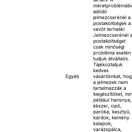
méretproblémáb
adódó
jelmezcserénél a
postaköltségek a
vevőt terhelik!
Jelmezcserénél 
postaköltséget
csak minőségi
probléma esetén
tudjuk átvállalni.
Tájékoztatjuk
kedves
Egyéb
vásárlóinkat, ho
a jelmezek nem
tartalmazzák a
kiegészítőket, mi
például harisnya,
ékszer, cipő,
paróka, kesztyű,
kardok, kemény
kalapok,
varázspálca,