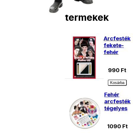
Kiegészítő
termékek
Arcfesték
fekete-
fehér
990
Ft
Kosárba
Fehér
arcfesték
tégelyes
1090
Ft