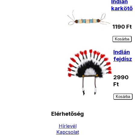
Indián
karkötő
1190
Ft
Kosárba
Indián
fejdísz
2990
Ft
Kosárba
Elérhetőség
Hírlevél
Kapcsolat