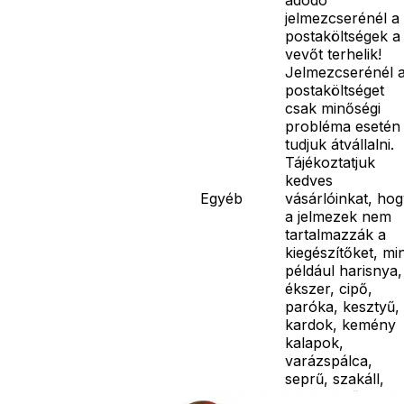
jelmezcserénél a
postaköltségek a
vevőt terhelik!
Jelmezcserénél 
postaköltséget
csak minőségi
probléma esetén
tudjuk átvállalni.
Tájékoztatjuk
kedves
Egyéb
vásárlóinkat, ho
a jelmezek nem
tartalmazzák a
kiegészítőket, mi
például harisnya,
ékszer, cipő,
paróka, kesztyű,
kardok, kemény
kalapok,
varázspálca,
seprű, szakáll,
bajusz, műanyag