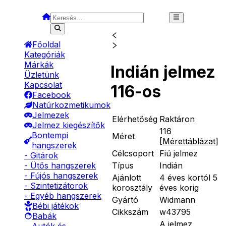
Főoldal
Kategóriák
Márkák
Indián jelmez
Üzletünk
Kapcsolat
116-os
Facebook
Natúrkozmetikumok
Jelmezek
Elérhetőség
Raktáron
Jelmez kiegészítők
116
Bontempi
Méret
[
Mérettáblázat
]
hangszerek
Célcsoport
Fiú jelmez
- Gitárok
Típus
Indián
- Ütős hangszerek
- Fújós hangszerek
Ajánlott
4 éves kortól 5
- Szintetizátorok
korosztály
éves korig
- Egyéb hangszerek
Gyártó
Widmann
Bébi játékok
Cikkszám
w43795
Babák
A jelmez