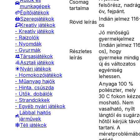
Autók és
Csomag
felsőrész, nadrág
munkagépek
tartalma
öv, fejpánt.
Építőjátékok
Indián jelmez 116
Szerepjátékok
Rövid leírás
os
Kreatív játékok
- Kreatív játékok
Jó minőségű
- Rajzolók
gyermekjelmez
- Nyomdák
(Indián jelmez 11
- Gyurmák
Részletes
os), hogy
Társasjátékok
leírás
gyermeke mindig
Asztali játékok
új és változatos
Nyári játékok
egyéniség
- Homokozójátékok
lehessen.
- Műanyag hajók
Anyaga 100 %
- Hinta, csúszda
poliészter, mely
- Ütők, dobálók
30 C fokon kézze
- Strandcikkek
mosható. Nem
- Egyéb nyári játékok
vasalható, nyílt
Lábbal hajtós
lángtól és sugár
járművek
hőtől kérjük távo
Téli játékok
tartani. A
méretproblémáb
adódó