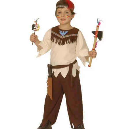
korona, esernyő,
vasvilla, stb.
Amennyiben a
képen több
termék szerepel,
az ár minden
esetben egy
termékre
vonatkozik!
Ár
8400
Ft
Darab
Kosárba
Szállítás:
- Csomagautomata: 1190
forinttól
- Házhozszállítás: 2190
forinttól
- Személyes átvétel:
ingyenesen
Kiegészítő