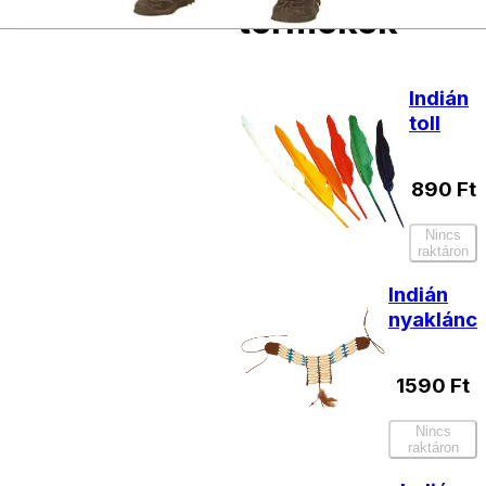
termékek
Indián
toll
890
Ft
Nincs
raktáron
Indián
nyaklánc
1590
Ft
Nincs
raktáron