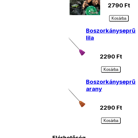
2790
Ft
Kosárba
Boszorkányseprű
lila
2290
Ft
Kosárba
Boszorkányseprű
arany
2290
Ft
Kosárba
Elérhetőség