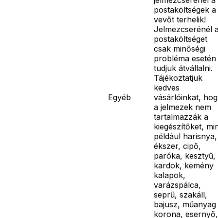
postaköltségek a
vevőt terhelik!
Jelmezcserénél 
postaköltséget
csak minőségi
probléma esetén
tudjuk átvállalni.
Tájékoztatjuk
kedves
Egyéb
vásárlóinkat, ho
a jelmezek nem
tartalmazzák a
kiegészítőket, mi
például harisnya,
ékszer, cipő,
paróka, kesztyű,
kardok, kemény
kalapok,
varázspálca,
seprű, szakáll,
bajusz, műanyag
korona, esernyő,