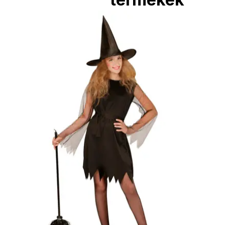
Boszorkány
paróka
3190
Ft
Kosárba
Boszorkány
paróka
3990
Ft
Kosárba
Csillogó
boszorkány