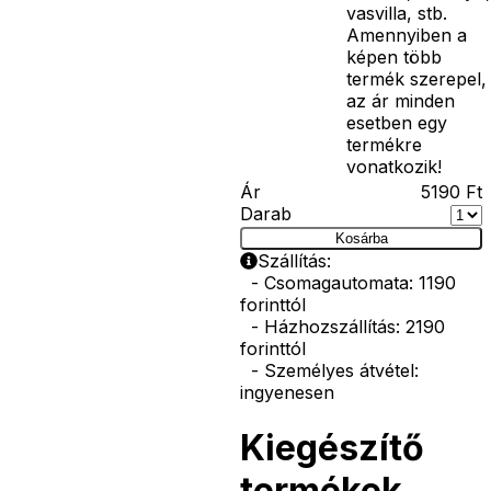
vasvilla, stb.
Amennyiben a
képen több
termék szerepel,
az ár minden
esetben egy
termékre
vonatkozik!
Ár
5190
Ft
Darab
Kosárba
Szállítás:
- Csomagautomata: 1190
forinttól
- Házhozszállítás: 2190
forinttól
- Személyes átvétel:
ingyenesen
Kiegészítő
termékek