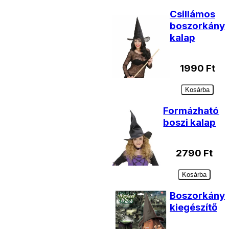
Csillámos
boszorkány
kalap
1990
Ft
Kosárba
Formázható
boszi kalap
2790
Ft
Kosárba
Boszorkány
kiegészítő