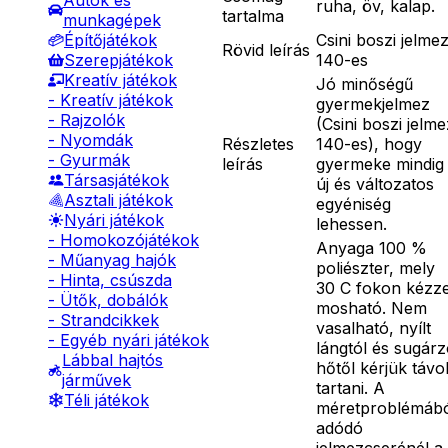
Autók és
ruha, öv, kalap.
tartalma
munkagépek
Csini boszi jelme
Építőjátékok
Rövid leírás
140-es
Szerepjátékok
Kreatív játékok
Jó minőségű
- Kreatív játékok
gyermekjelmez
- Rajzolók
(Csini boszi jelme
- Nyomdák
Részletes
140-es), hogy
- Gyurmák
leírás
gyermeke mindig
Társasjátékok
új és változatos
Asztali játékok
egyéniség
Nyári játékok
lehessen.
- Homokozójátékok
Anyaga 100 %
- Műanyag hajók
poliészter, mely
- Hinta, csúszda
30 C fokon kézze
- Ütők, dobálók
mosható. Nem
- Strandcikkek
vasalható, nyílt
- Egyéb nyári játékok
lángtól és sugár
Lábbal hajtós
hőtől kérjük távo
járművek
tartani. A
Téli játékok
méretproblémáb
adódó
jelmezcserénél a