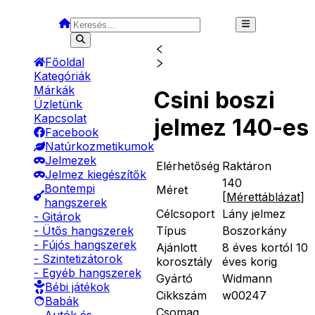
Főoldal
Kategóriák
Márkák
Csini boszi
Üzletünk
Kapcsolat
jelmez 140-es
Facebook
Natúrkozmetikumok
Jelmezek
Elérhetőség
Raktáron
Jelmez kiegészítők
140
Bontempi
Méret
[
Mérettáblázat
]
hangszerek
Célcsoport
Lány jelmez
- Gitárok
Típus
Boszorkány
- Ütős hangszerek
- Fújós hangszerek
Ajánlott
8 éves kortól 10
- Szintetizátorok
korosztály
éves korig
- Egyéb hangszerek
Gyártó
Widmann
Bébi játékok
Cikkszám
w00247
Babák
Csomag