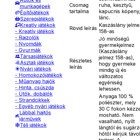
Autók és
Csomag
ruha, kesztyű,
munkagépek
tartalma
kapucnis köpeny
Építőjátékok
lánc.
Szerepjátékok
Kaszáslány jelme
Kreatív játékok
Rövid leírás
158-as
- Kreatív játékok
- Rajzolók
Jó minőségű
- Nyomdák
gyermekjelmez
- Gyurmák
(Kaszáslány
Társasjátékok
jelmez 158-as),
Részletes
Asztali játékok
hogy gyermeke
leírás
Nyári játékok
mindig új és
- Homokozójátékok
változatos
- Műanyag hajók
egyéniség
- Hinta, csúszda
lehessen.
- Ütők, dobálók
Anyaga 100 %
- Strandcikkek
poliészter, mely
- Egyéb nyári játékok
30 C fokon kézze
Lábbal hajtós
mosható. Nem
járművek
vasalható, nyílt
Téli játékok
lángtól és sugár
hőtől kérjük távo
tartani. A