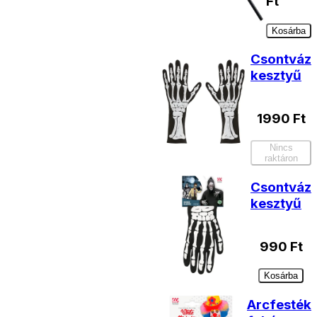
Ft
Kosárba
Csontváz
kesztyű
1990
Ft
Nincs
raktáron
Csontváz
kesztyű
990
Ft
Kosárba
Arcfesték