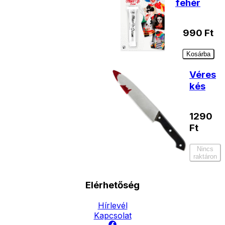
fehér
990
Ft
Kosárba
Véres
kés
1290
Ft
Nincs
raktáron
Elérhetőség
Hírlevél
Kapcsolat