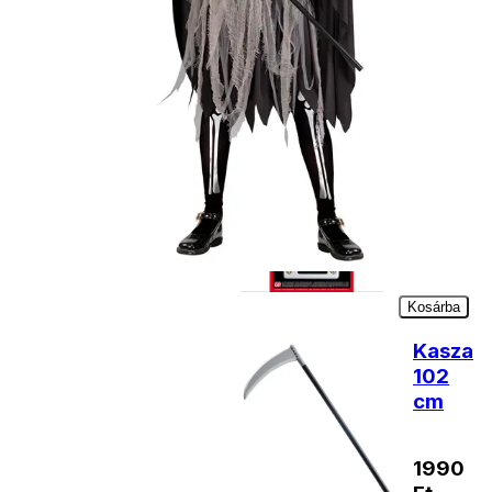
Kiegészítő
termékek
Arcfesték
fekete-
fehér
990
Ft
Kosárba
Kasza
102
cm
1990