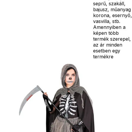
seprű, szakáll,
bajusz, műanyag
korona, esernyő,
vasvilla, stb.
Amennyiben a
képen több
termék szerepel,
az ár minden
esetben egy
termékre
vonatkozik!
Ár
10490
Ft
Darab
Kosárba
Szállítás:
- Csomagautomata: 1190
forinttól
- Házhozszállítás: 2190
forinttól
- Személyes átvétel:
ingyenesen