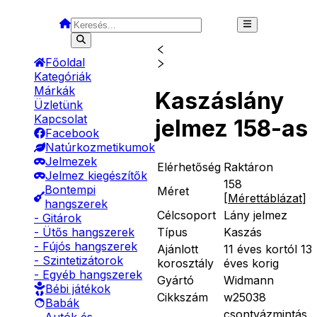
Főoldal
Kategóriák
Márkák
Kaszáslány
Üzletünk
Kapcsolat
jelmez 158-as
Facebook
Natúrkozmetikumok
Jelmezek
Elérhetőség
Raktáron
Jelmez kiegészítők
158
Bontempi
Méret
[
Mérettáblázat
]
hangszerek
Célcsoport
Lány jelmez
- Gitárok
Típus
Kaszás
- Ütős hangszerek
- Fújós hangszerek
Ajánlott
11 éves kortól 13
- Szintetizátorok
korosztály
éves korig
- Egyéb hangszerek
Gyártó
Widmann
Bébi játékok
Cikkszám
w25038
Babák
csontvázmintás