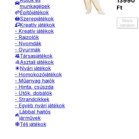
Autók és
13990
munkagépek
Ft
Építőjátékok
Szerepjátékok
Nincs
Kreatív játékok
raktáron
- Kreatív játékok
- Rajzolók
- Nyomdák
- Gyurmák
Társasjátékok
Asztali játékok
Nyári játékok
- Homokozójátékok
- Műanyag hajók
- Hinta, csúszda
- Ütők, dobálók
- Strandcikkek
- Egyéb nyári játékok
Lábbal hajtós
járművek
Téli játékok