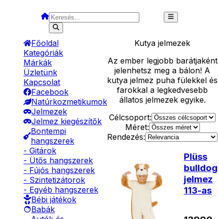
Főoldal
Kutya
jelmezek
Kategóriák
Az ember legjobb barátjaként
Márkák
jelenhetsz meg a bálon! A
Üzletünk
kutya jelmez puha fülekkel és
Kapcsolat
farokkal a legkedvesebb
Facebook
állatos jelmezek egyike.
Natúrkozmetikumok
Jelmezek
Célcsoport:
Jelmez kiegészítők
Méret:
Bontempi
Rendezés:
hangszerek
- Gitárok
Plüss
- Ütős hangszerek
bulldog
- Fújós hangszerek
jelmez
- Szintetizátorok
113-as
- Egyéb hangszerek
Bébi játékok
Babák