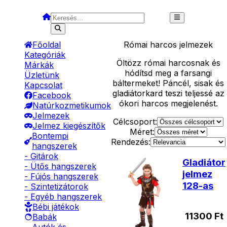
Főoldal
Római harcos
jelmezek
Kategóriák
Öltözz római harcosnak és
Márkák
hódítsd meg a farsangi
Üzletünk
báltermeket! Páncél, sisak és
Kapcsolat
gladiátorkard teszi teljessé az
Facebook
ókori harcos megjelenést.
Natúrkozmetikumok
Jelmezek
Célcsoport:
Jelmez kiegészítők
Méret:
Bontempi
Rendezés:
hangszerek
- Gitárok
Gladiátor
- Ütős hangszerek
jelmez
- Fújós hangszerek
128-as
- Szintetizátorok
- Egyéb hangszerek
Bébi játékok
11300
Ft
Babák