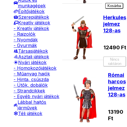
Autók és
munkagépek
Kosárba
Építőjátékok
Herkules
Szerepjátékok
Kreatív játékok
jelmez
- Kreatív játékok
128-as
- Rajzolók
- Nyomdák
- Gyurmák
12490
Ft
Társasjátékok
Asztali játékok
Nincs
Nyári játékok
raktáron
- Homokozójátékok
- Műanyag hajók
Római
- Hinta, csúszda
harcos
- Ütők, dobálók
jelmez
- Strandcikkek
128-as
- Egyéb nyári játékok
Lábbal hajtós
járművek
13190
Téli játékok
Ft