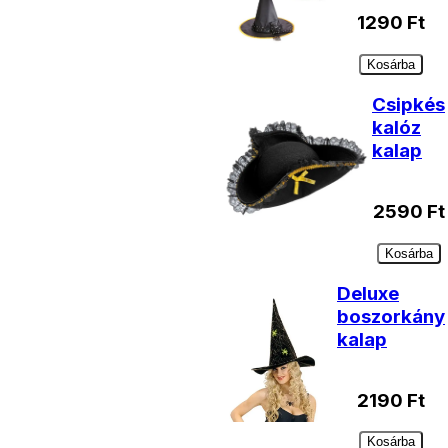
1290
Ft
Kosárba
Csipkés
kalóz
kalap
2590
Ft
Kosárba
Deluxe
boszorkány
kalap
2190
Ft
Kosárba