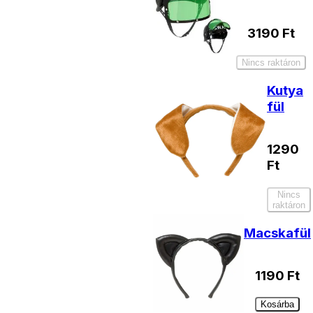
3190
Ft
Nincs raktáron
Kutya
fül
1290
Ft
Nincs
raktáron
Macskafül
1190
Ft
Kosárba