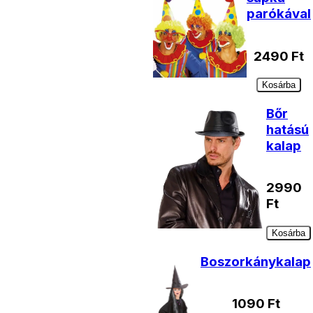
parókával
2490
Ft
Kosárba
Bőr
hatású
kalap
2990
Ft
Kosárba
Boszorkánykalap
1090
Ft