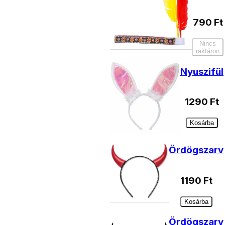
790
Ft
Nincs
raktáron
Nyuszifül
1290
Ft
Kosárba
Ördögszarv
1190
Ft
Kosárba
Ördögszarv