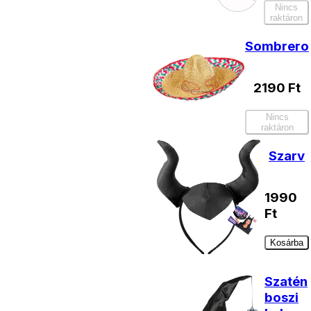
Nincs
raktáron
Sombrero
2190
Ft
Nincs
raktáron
Szarv
1990
Ft
Kosárba
Szatén
boszi