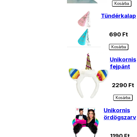
Kosárba
Tündérkalap
690
Ft
Kosárba
Unikornis
fejpánt
2290
Ft
Kosárba
Unikornis
ördögszarv
1190
Ft