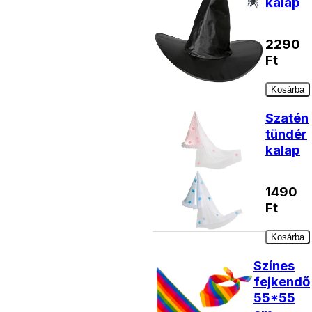
kalap
2290
Ft
Kosárba
Szatén
tündér
kalap
1490
Ft
Kosárba
Színes
fejkendő
55*55