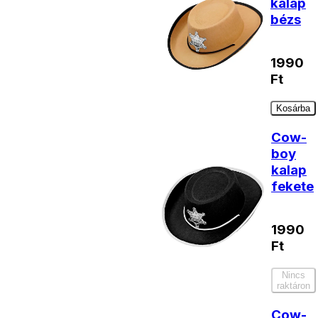
kalap
bézs
1990
Ft
Kosárba
Cow-
boy
kalap
fekete
1990
Ft
Nincs
raktáron
Cow-