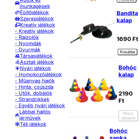
Autók és
munkagépek
Építőjátékok
Bandita
Szerepjátékok
kalap
Kreatív játékok
- Kreatív játékok
- Rajzolók
1690
Ft
- Nyomdák
- Gyurmák
Kosárba
Társasjátékok
Asztali játékok
Bohóc
Nyári játékok
kalap
- Homokozójátékok
- Műanyag hajók
- Hinta, csúszda
2190
- Ütők, dobálók
- Strandcikkek
Ft
- Egyéb nyári játékok
Lábbal hajtós
Nincs
járművek
raktáron
Téli játékok
Bohóc
sapka