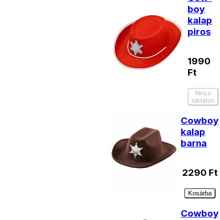
boy
kalap
piros
1990
Ft
Nincs
raktáron
Cowboy
kalap
barna
2290
Ft
Kosárba
Cowboy