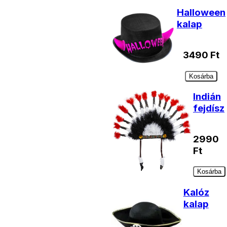
Halloween
kalap
3490
Ft
Kosárba
Indián
fejdísz
2990
Ft
Kosárba
Kalóz
kalap