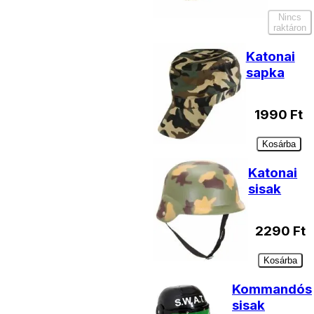
Nincs
raktáron
Katonai
sapka
1990
Ft
Kosárba
Katonai
sisak
2290
Ft
Kosárba
Kommandós
sisak