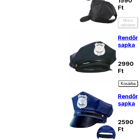
1590
Ft
Nincs
raktáron
Rendőr
sapka
2990
Ft
Kosárba
Rendőr
sapka
2590
Ft