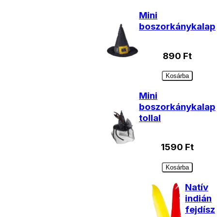
Mini
boszorkánykalap
890
Ft
Kosárba
Mini
boszorkánykalap
tollal
1590
Ft
Kosárba
Natív
indián
fejdísz