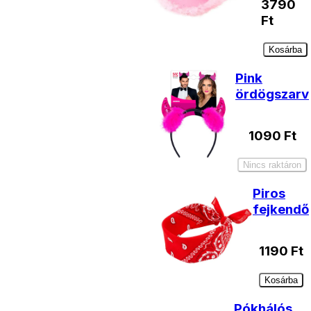
3790
Ft
Kosárba
Pink
ördögszarv
1090
Ft
Nincs raktáron
Piros
fejkendő
1190
Ft
Kosárba
Pókhálós