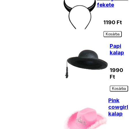
fekete
1190
Ft
Kosárba
Papi
kalap
1990
Ft
Kosárba
Pink
cowgirl
kalap