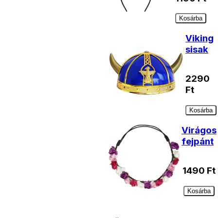
Kosárba
Viking
sisak
2290
Ft
Kosárba
Virágos
fejpánt
1490
Ft
Kosárba