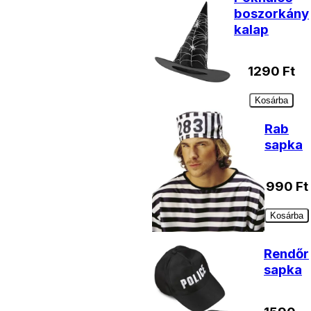
boszorkány
kalap
1290
Ft
Kosárba
Rab
sapka
990
Ft
Kosárba
Rendőr
sapka