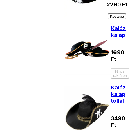
2290
Ft
Kosárba
Kalóz
kalap
1690
Ft
Nincs
raktáron
Kalóz
kalap
tollal
3490
Ft