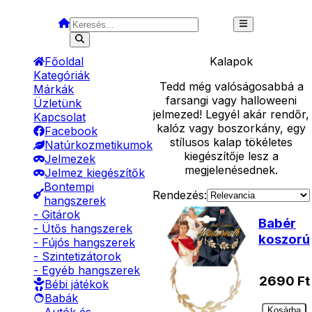
Főoldal
Kalapok
Kategóriák
Tedd még valóságosabbá a
Márkák
farsangi vagy halloweeni
Üzletünk
jelmezed! Legyél akár rendőr,
Kapcsolat
kalóz vagy boszorkány, egy
Facebook
stílusos kalap tökéletes
Natúrkozmetikumok
kiegészítője lesz a
Jelmezek
megjelenésednek.
Jelmez kiegészítők
Bontempi
Rendezés:
hangszerek
- Gitárok
Babér
- Ütős hangszerek
koszorú
- Fújós hangszerek
- Szintetizátorok
- Egyéb hangszerek
2690
Ft
Bébi játékok
Babák
Kosárba