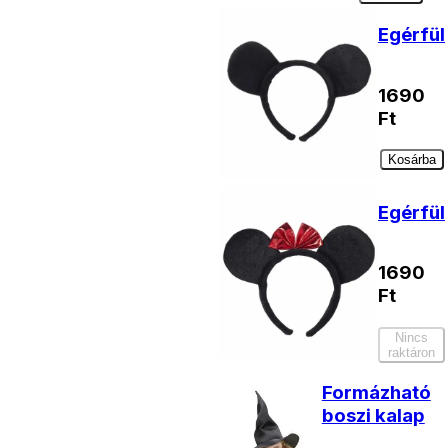
Egérfül
1690
Ft
Kosárba
Egérfül
1690
Ft
Nincs
raktáron
Formázható
boszi kalap