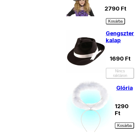
2790
Ft
Kosárba
Gengszter
kalap
1690
Ft
Nincs
raktáron
Glória
1290
Ft
Kosárba