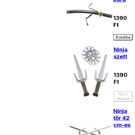
1390
Ft
Kosárba
Ninja
szett
1390
Ft
Nincs
raktáron
Ninja
tőr 42
cm-es