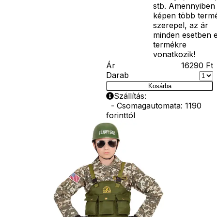
stb. Amennyiben
képen több term
szerepel, az ár
minden esetben 
termékre
vonatkozik!
Ár
16290
Ft
Darab
Kosárba
Szállítás:
- Csomagautomata: 1190
forinttól
- Házhozszállítás: 2190
forinttól
- Személyes átvétel:
ingyenesen
Kiegészítő
termékek