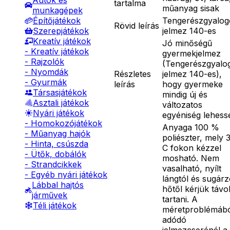
Autók és
tartalma
műanyag sisak
munkagépek
Tengerészgyalog
Építőjátékok
Rövid leírás
jelmez 140-es
Szerepjátékok
Kreatív játékok
Jó minőségű
- Kreatív játékok
gyermekjelmez
- Rajzolók
(Tengerészgyalo
- Nyomdák
Részletes
jelmez 140-es),
- Gyurmák
leírás
hogy gyermeke
Társasjátékok
mindig új és
Asztali játékok
változatos
Nyári játékok
egyéniség lehess
- Homokozójátékok
Anyaga 100 %
- Műanyag hajók
poliészter, mely 
- Hinta, csúszda
C fokon kézzel
- Ütők, dobálók
mosható. Nem
- Strandcikkek
vasalható, nyílt
- Egyéb nyári játékok
lángtól és sugár
Lábbal hajtós
hőtől kérjük távo
járművek
tartani. A
Téli játékok
méretproblémáb
adódó
jelmezcserénél a