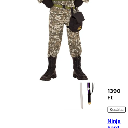
Japán
katana
2290
Ft
Nincs
raktáron
Japán
katana
1390
Ft
Kosárba
Ninja
kard