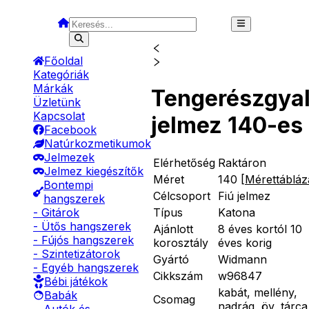
Főoldal
Kategóriák
Márkák
Tengerészgya
Üzletünk
Kapcsolat
jelmez 140-es
Facebook
Natúrkozmetikumok
Jelmezek
Elérhetőség
Raktáron
Jelmez kiegészítők
Méret
140
[
Mérettábláz
Bontempi
Célcsoport
Fiú jelmez
hangszerek
Típus
Katona
- Gitárok
- Ütős hangszerek
Ajánlott
8 éves kortól 10
- Fújós hangszerek
korosztály
éves korig
- Szintetizátorok
Gyártó
Widmann
- Egyéb hangszerek
Cikkszám
w96847
Bébi játékok
kabát, mellény,
Babák
Csomag
nadrág, öv, tárca