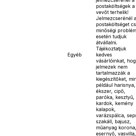
postaköltségek a
vevőt terhelik!
Jelmezcserénél 
postaköltséget c
minőségi problé
esetén tudjuk
átvállalni.
Tájékoztatjuk
Egyéb
kedves
vásárlóinkat, hog
jelmezek nem
tartalmazzák a
kiegészítőket, mi
például harisnya,
ékszer, cipő,
paróka, kesztyű,
kardok, kemény
kalapok,
varázspálca, sep
szakáll, bajusz,
műanyag korona
esernyő, vasvilla,