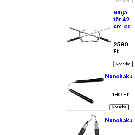
raktáron
Ninja
tőr 42
cm-es
2590
Ft
Kosárba
Nunchaku
1190
Ft
Kosárba
Nunchaku