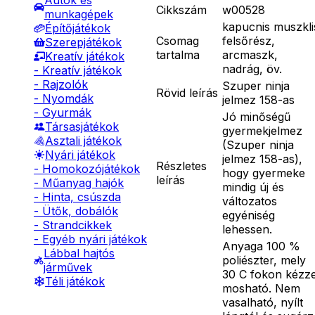
Autók és
Cikkszám
w00528
munkagépek
kapucnis muszkli
Építőjátékok
Csomag
felsőrész,
Szerepjátékok
tartalma
arcmaszk,
Kreatív játékok
nadrág, öv.
- Kreatív játékok
- Rajzolók
Szuper ninja
Rövid leírás
- Nyomdák
jelmez 158-as
- Gyurmák
Jó minőségű
Társasjátékok
gyermekjelmez
Asztali játékok
(Szuper ninja
Nyári játékok
jelmez 158-as),
Részletes
- Homokozójátékok
hogy gyermeke
leírás
- Műanyag hajók
mindig új és
- Hinta, csúszda
változatos
- Ütők, dobálók
egyéniség
- Strandcikkek
lehessen.
- Egyéb nyári játékok
Anyaga 100 %
Lábbal hajtós
poliészter, mely
járművek
30 C fokon kézze
Téli játékok
mosható. Nem
vasalható, nyílt