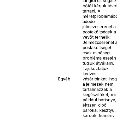
lángtól és sugár
hőtől kérjük távo
tartani. A
méretproblémáb
adódó
jelmezcserénél a
postaköltségek a
vevőt terhelik!
Jelmezcserénél 
postaköltséget
csak minőségi
probléma esetén
tudjuk átvállalni.
Tájékoztatjuk
kedves
Egyéb
vásárlóinkat, ho
a jelmezek nem
tartalmazzák a
kiegészítőket, mi
például harisnya,
ékszer, cipő,
paróka, kesztyű,
kardok, kemény