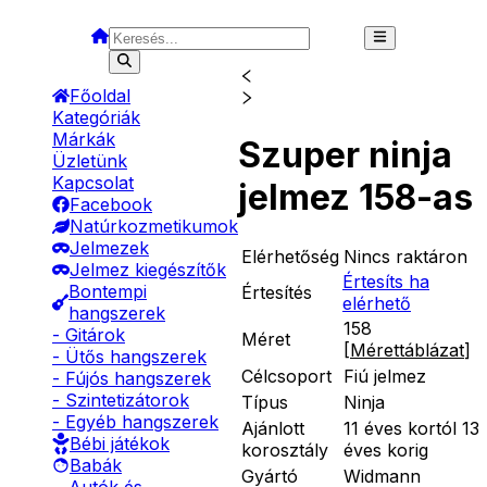
Főoldal
Kategóriák
Márkák
Szuper ninja
Üzletünk
Kapcsolat
jelmez 158-as
Facebook
Natúrkozmetikumok
Jelmezek
Elérhetőség
Nincs raktáron
Jelmez kiegészítők
Értesíts ha
Bontempi
Értesítés
elérhető
hangszerek
158
- Gitárok
Méret
[
Mérettáblázat
]
- Ütős hangszerek
Célcsoport
Fiú jelmez
- Fújós hangszerek
- Szintetizátorok
Típus
Ninja
- Egyéb hangszerek
Ajánlott
11 éves kortól 13
Bébi játékok
korosztály
éves korig
Babák
Gyártó
Widmann