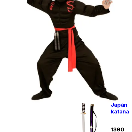
Kiegészítő
termékek
Japán
katana
2290
Ft
Nincs
raktáron
Japán
katana
1390