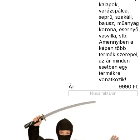
kalapok,
varázspálca,
seprű, szakáll,
bajusz, műanyag
korona, esernyő,
vasvilla, stb.
Amennyiben a
képen több
termék szerepel,
az ár minden
esetben egy
termékre
vonatkozik!
Ár
9990
Ft
Nincs raktáron
Szállítás:
- Csomagautomata: 1190
forinttól
- Házhozszállítás: 2190
forinttól
- Személyes átvétel:
ingyenesen