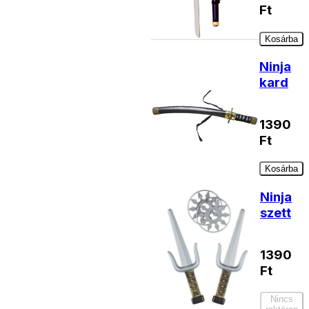
Ft
Kosárba
Ninja
kard
1390
Ft
Kosárba
Ninja
szett
1390
Ft
Nincs