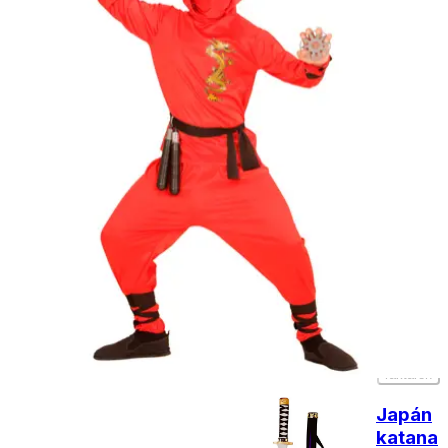
forinttól
- Személyes átvétel:
ingyenesen
Kiegészítő
termékek
Japán
katana
2290
Ft
Nincs
raktáron
Japán
katana