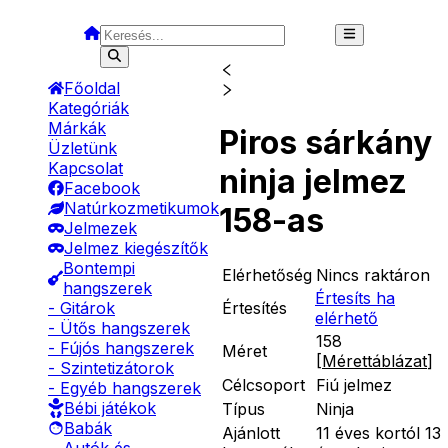
Főoldal
Kategóriák
Márkák
Piros sárkány
Üzletünk
Kapcsolat
ninja jelmez
Facebook
Natúrkozmetikumok
158-as
Jelmezek
Jelmez kiegészítők
Bontempi
Elérhetőség
Nincs raktáron
hangszerek
Értesíts ha
Értesítés
- Gitárok
elérhető
- Ütős hangszerek
158
- Fújós hangszerek
Méret
[
Mérettáblázat
]
- Szintetizátorok
Célcsoport
Fiú jelmez
- Egyéb hangszerek
Bébi játékok
Típus
Ninja
Babák
Ajánlott
11 éves kortól 13