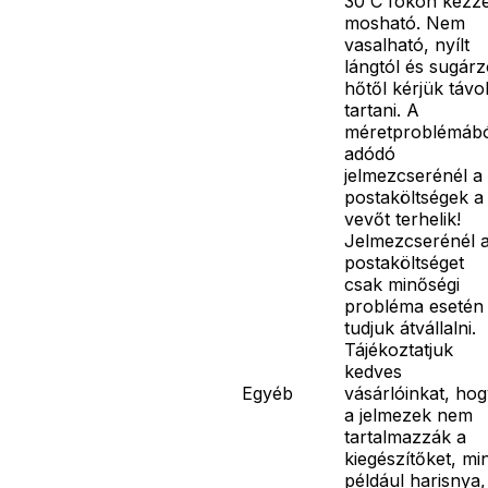
30 C fokon kézze
mosható. Nem
vasalható, nyílt
lángtól és sugár
hőtől kérjük távo
tartani. A
méretproblémáb
adódó
jelmezcserénél a
postaköltségek a
vevőt terhelik!
Jelmezcserénél 
postaköltséget
csak minőségi
probléma esetén
tudjuk átvállalni.
Tájékoztatjuk
kedves
Egyéb
vásárlóinkat, ho
a jelmezek nem
tartalmazzák a
kiegészítőket, mi
például harisnya,