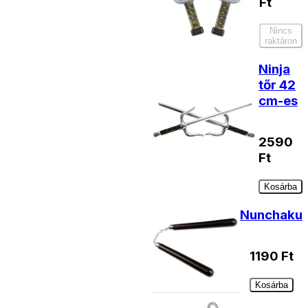
Ft
Nincs
raktáron
Ninja
tőr 42
cm-es
2590
Ft
Kosárba
Nunchaku
1190
Ft
Kosárba