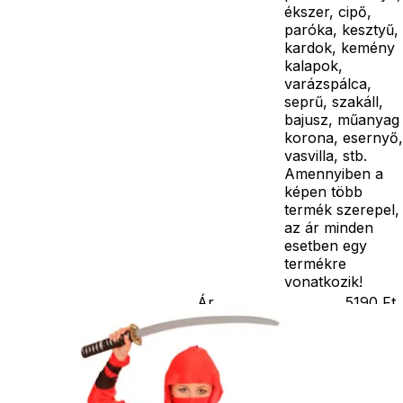
ékszer, cipő,
paróka, kesztyű,
kardok, kemény
kalapok,
varázspálca,
seprű, szakáll,
bajusz, műanyag
korona, esernyő,
vasvilla, stb.
Amennyiben a
képen több
termék szerepel,
az ár minden
esetben egy
termékre
vonatkozik!
Ár
5190
Ft
Nincs raktáron
Szállítás:
- Csomagautomata: 1190
forinttól
- Házhozszállítás: 2190