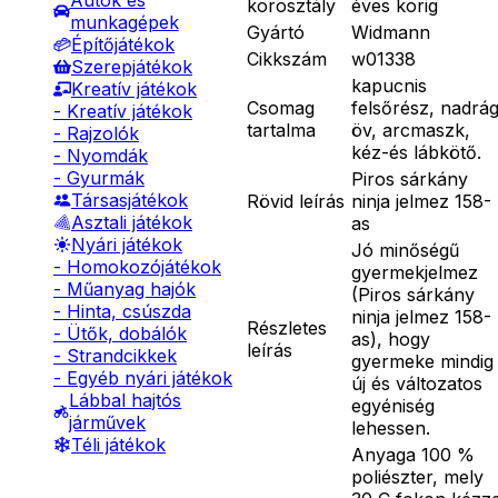
Autók és
korosztály
éves korig
munkagépek
Gyártó
Widmann
Építőjátékok
Cikkszám
w01338
Szerepjátékok
kapucnis
Kreatív játékok
Csomag
felsőrész, nadrág
- Kreatív játékok
tartalma
öv, arcmaszk,
- Rajzolók
kéz-és lábkötő.
- Nyomdák
- Gyurmák
Piros sárkány
Társasjátékok
Rövid leírás
ninja jelmez 158-
Asztali játékok
as
Nyári játékok
Jó minőségű
- Homokozójátékok
gyermekjelmez
- Műanyag hajók
(Piros sárkány
- Hinta, csúszda
ninja jelmez 158-
Részletes
- Ütők, dobálók
as), hogy
leírás
- Strandcikkek
gyermeke mindig
- Egyéb nyári játékok
új és változatos
Lábbal hajtós
egyéniség
járművek
lehessen.
Téli játékok
Anyaga 100 %
poliészter, mely