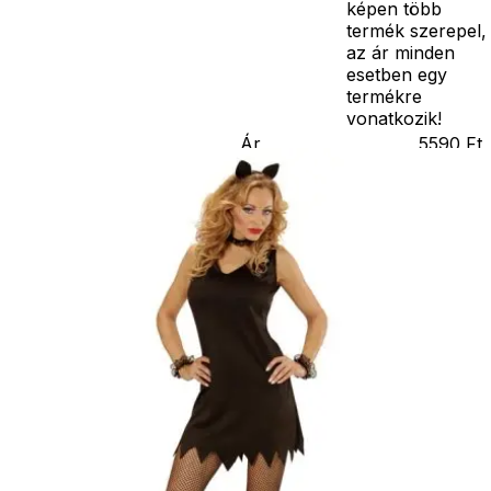
képen több
termék szerepel,
az ár minden
esetben egy
termékre
vonatkozik!
Ár
5590
Ft
Darab
Kosárba
Szállítás:
- Csomagautomata: 1190
forinttól
- Házhozszállítás: 2190
forinttól
- Személyes átvétel:
ingyenesen
Kiegészítő
termékek