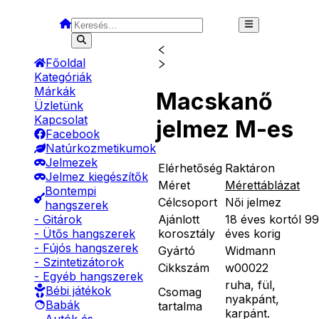
Főoldal
Kategóriák
Márkák
Macskanő
Üzletünk
Kapcsolat
jelmez M-es
Facebook
Natúrkozmetikumok
Jelmezek
Elérhetőség
Raktáron
Jelmez kiegészítők
Méret
Mérettáblázat
Bontempi
Célcsoport
Női jelmez
hangszerek
Ajánlott
18 éves kortól 99
- Gitárok
korosztály
éves korig
- Ütős hangszerek
- Fújós hangszerek
Gyártó
Widmann
- Szintetizátorok
Cikkszám
w00022
- Egyéb hangszerek
ruha, fül,
Bébi játékok
Csomag
nyakpánt,
Babák
tartalma
karpánt.