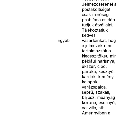
Jelmezcserénél 
postaköltséget
csak minőségi
probléma esetén
tudjuk átvállalni.
Tájékoztatjuk
kedves
Egyéb
vásárlóinkat, ho
a jelmezek nem
tartalmazzák a
kiegészítőket, mi
például harisnya,
ékszer, cipő,
paróka, kesztyű,
kardok, kemény
kalapok,
varázspálca,
seprű, szakáll,
bajusz, műanyag
korona, esernyő,
vasvilla, stb.
Amennyiben a