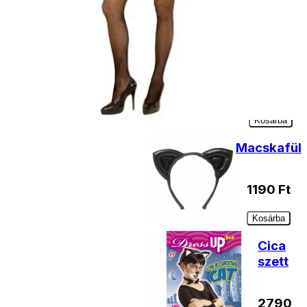
Arcfesték
fekete-
fehér
990
Ft
Kosárba
Macskafül
1190
Ft
Kosárba
Cica
szett
2790