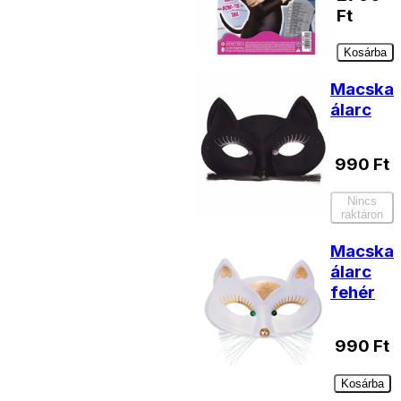
Ft
Kosárba
Macska
álarc
990
Ft
Nincs
raktáron
Macska
álarc
fehér
990
Ft
Kosárba