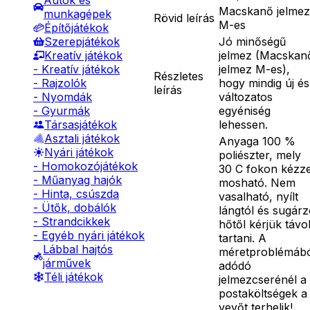
Autók és
Macskanő jelmez
munkagépek
Rövid leírás
M-es
Építőjátékok
Jó minőségű
Szerepjátékok
jelmez (Macskan
Kreatív játékok
jelmez M-es),
- Kreatív játékok
Részletes
hogy mindig új és
- Rajzolók
leírás
változatos
- Nyomdák
egyéniség
- Gyurmák
lehessen.
Társasjátékok
Asztali játékok
Anyaga 100 %
Nyári játékok
poliészter, mely
- Homokozójátékok
30 C fokon kézze
- Műanyag hajók
mosható. Nem
- Hinta, csúszda
vasalható, nyílt
- Ütők, dobálók
lángtól és sugár
- Strandcikkek
hőtől kérjük távo
- Egyéb nyári játékok
tartani. A
Lábbal hajtós
méretproblémáb
járművek
adódó
Téli játékok
jelmezcserénél a
postaköltségek a
vevőt terhelik!